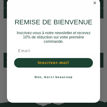
retour ?
7. Y a-t-il des frais associés au retour ?
REMISE DE BIENVENUE
Inscrivez-vous à notre newsletter et recevez
SERVICE CLIENT
10% de réduction sur votre première
commande.
8. Comment puis-je contacter le service
client ?
Inscriver-moi!
Non, merci beaucoup