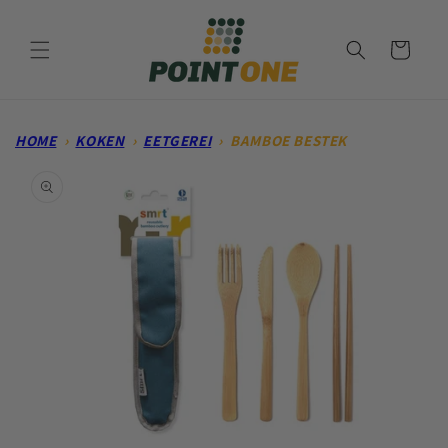
Meteen
naar de
content
Winkelwagen
HOME
›
KOKEN
›
EETGEREI
›
BAMBOE BESTEK
Ga direct naar
productinformatie