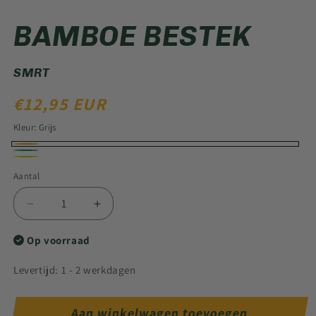
Media
1
BAMBOE BESTEK
openen
in
modaal
SMRT
NORMALE
€12,95 EUR
PRIJS
Kleur:
Grijs
Grijs
Groen
Geel
Aantal
Aantal
Aantal
verlagen
verhogen
voor
voor
Op voorraad
Bamboe
Bamboe
bestek
bestek
Levertijd: 1 - 2 werkdagen
Aan winkelwagen toevoegen