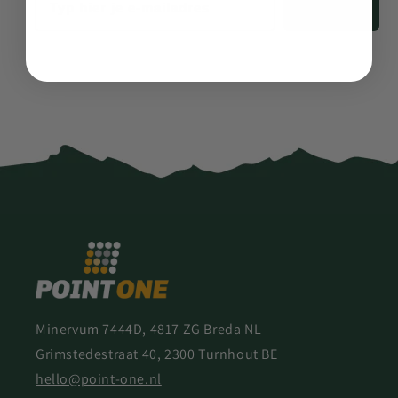
Schrijf je in!
Minervum 7444D, 4817 ZG Breda NL
Grimstedestraat 40, 2300 Turnhout BE
hello@point-one.nl