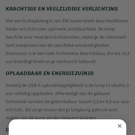
KRACHTIGE EN VEELZIJDIGE VERLICHTING
Met een lichtopbrengst van 350 lumen biedt deze hoofdlamp
helder wit licht voor optimale zichtbaarheid.
De lamp
beschikt over meerdere lichtstanden, zodat je de intensiteit
kunt aanpassen aan de specifieke omstandigheden.
Daarnaast is er een rode lichtmodus beschikbaar, die tot 16,5
uur brandtijd biedt en je nachtzicht behoudt.
OPLAADBAAR EN ENERGIEZUINIG
Dankzij de USB-C oplaadmogelijkheid is de lamp in slechts 3
uur volledig opgeladen.
Afhankelijk van de gekozen
lichtstand varieert de gebruiksduur tussen 3,5 en 6,5 uur voor
wit licht.
Dit zorgt ervoor dat je langdurig gebruik kunt
maken van de lamp zonder frequent opladen.
COMFORTABEL EN DUURZAAM ONTWERP