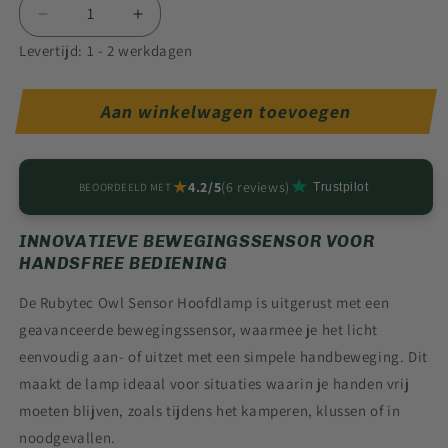
Aantal
Aantal
verlagen
verhogen
Levertijd: 1 - 2 werkdagen
voor
voor
Hoofdlamp
Hoofdlamp
-
-
Aan winkelwagen toevoegen
Oranje
Oranje
★
4.2/5
(6 reviews)
BEOORDEELD MET
Trustpilot
INNOVATIEVE BEWEGINGSSENSOR VOOR
HANDSFREE BEDIENING
De Rubytec Owl Sensor Hoofdlamp is uitgerust met een
geavanceerde bewegingssensor, waarmee je het licht
eenvoudig aan- of uitzet met een simpele handbeweging.
Dit
maakt de lamp ideaal voor situaties waarin je handen vrij
moeten blijven, zoals tijdens het kamperen, klussen of in
noodgevallen.