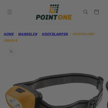
Meteen
naar de
content
Winkelwagen
HOME
›
WANDELEN
›
HOOFDLAMPEN
›
HOOFDLAMP -
ORANJE
Ga direct naar
productinformatie