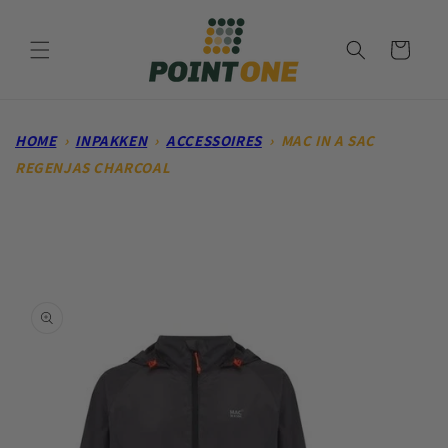
Meteen
naar de
content
Winkelwagen
HOME
›
INPAKKEN
›
ACCESSOIRES
›
MAC IN A SAC
REGENJAS CHARCOAL
Ga direct naar
productinformatie