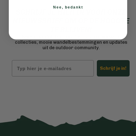
Nee, bedankt
SCHRIJF JE HIER IN VOOR ONZE
NIEUWSBRIEF OM OP DE HOOGTE
TE BLIJVEN!
Krijg maandelijkse updates over de nieuwste
collecties, mooie wandelbestemmingen en updates
uit de outdoor community.
Email
Schrijf je in!