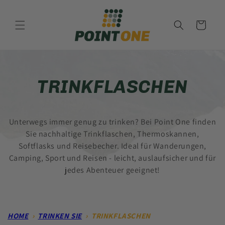
Direkt
zum
Inhalt
Warenkorb
K
TRINKFLASCHEN
A
Unterwegs immer genug zu trinken? Bei Point One finden
T
Sie nachhaltige Trinkflaschen, Thermoskannen,
Softflasks und Reisebecher. Ideal für Wanderungen,
E
Camping, Sport und Reisen - leicht, auslaufsicher und für
jedes Abenteuer geeignet!
G
O
HOME
›
TRINKEN SIE
›
TRINKFLASCHEN
R