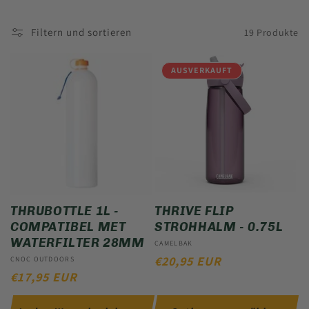
I
Filtern und sortieren
19 Produkte
E
AUSVERKAUFT
:
THRUBOTTLE 1L -
THRIVE FLIP
COMPATIBEL MET
STROHHALM - 0.75L
WATERFILTER 28MM
Anbieter:
CAMELBAK
NORMALER
€20,95 EUR
Anbieter:
CNOC OUTDOORS
NORMALER
€17,95 EUR
PREIS
PREIS