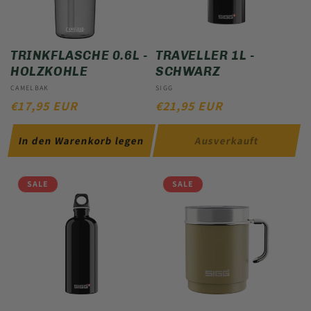
TRINKFLASCHE 0.6L -
TRAVELLER 1L -
HOLZKOHLE
SCHWARZ
Anbieter:
CAMELBAK
Anbieter:
SIGG
NORMALER
€17,95 EUR
NORMALER
€21,95 EUR
PREIS
PREIS
In den Warenkorb legen
Ausverkauft
SALE
SALE