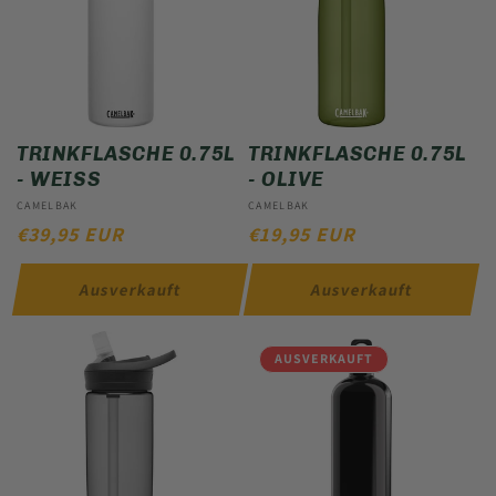
TRINKFLASCHE 0.75L
TRINKFLASCHE 0.75L
- WEISS
- OLIVE
Anbieter:
CAMELBAK
Anbieter:
CAMELBAK
NORMALER
€39,95 EUR
NORMALER
€19,95 EUR
PREIS
PREIS
Ausverkauft
Ausverkauft
AUSVERKAUFT