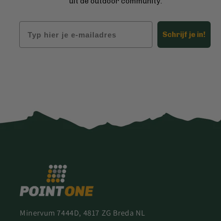
uit de outdoor community.
Email
Schrijf je in!
Minervum 7444D, 4817 ZG Breda NL