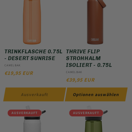
TRINKFLASCHE 0.75L
THRIVE FLIP
- DESERT SUNRISE
STROHHALM
ISOLIERT - 0.75L
Anbieter:
CAMELBAK
NORMALER
€19,95 EUR
Anbieter:
CAMELBAK
NORMALER
€39,95 EUR
PREIS
PREIS
Ausverkauft
Optionen auswählen
AUSVERKAUFT
AUSVERKAUFT