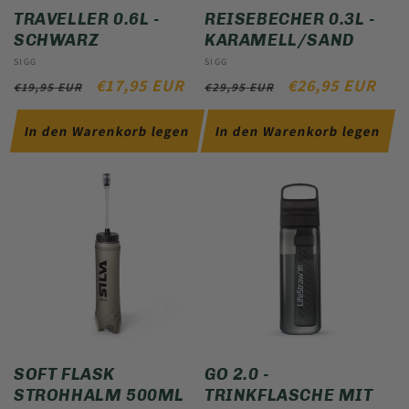
TRAVELLER 0.6L -
REISEBECHER 0.3L -
SCHWARZ
KARAMELL/SAND
Anbieter:
SIGG
Anbieter:
SIGG
NORMALER
VERKAUFSPREIS
€17,95 EUR
NORMALER
VERKAUFSPREI
€26,95 EUR
€19,95 EUR
€29,95 EUR
PREIS
PREIS
In den Warenkorb legen
In den Warenkorb legen
SOFT FLASK
GO 2.0 -
STROHHALM 500ML
TRINKFLASCHE MIT