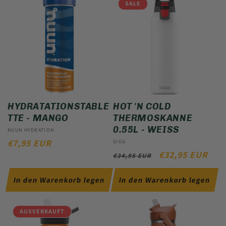
SALE
HYDRATATIONSTABLE
HOT 'N COLD
TTE - MANGO
THERMOSKANNE
0.55L - WEISS
Anbieter:
NUUN HYDRATION
NORMALER
€7,95 EUR
Anbieter:
SIGG
NORMALER
VERKAUFSPREI
€32,95 EUR
PREIS
€34,95 EUR
PREIS
In den Warenkorb legen
In den Warenkorb legen
AUSVERKAUFT