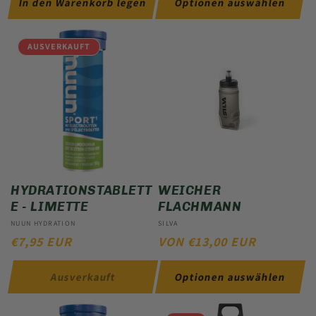
In den Warenkorb legen
Optionen auswählen
AUSVERKAUFT
HYDRATIONSTABLETT
WEICHER
E - LIMETTE
FLACHMANN
Anbieter:
NUUN HYDRATION
Anbieter:
SILVA
NORMALER
€7,95 EUR
NORMALER
VON €13,00 EUR
PREIS
PREIS
Ausverkauft
Optionen auswählen