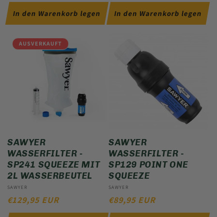
PREIS
PREIS
In den Warenkorb legen
In den Warenkorb legen
AUSVERKAUFT
SAWYER
SAWYER
WASSERFILTER -
WASSERFILTER -
SP241 SQUEEZE MIT
SP129 POINT ONE
2L WASSERBEUTEL
SQUEEZE
Anbieter:
SAWYER
Anbieter:
SAWYER
NORMALER
€129,95 EUR
NORMALER
€89,95 EUR
PREIS
PREIS