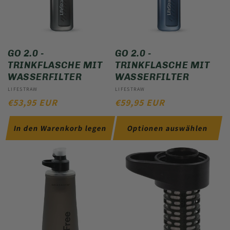
GO 2.0 -
GO 2.0 -
TRINKFLASCHE MIT
TRINKFLASCHE MIT
WASSERFILTER
WASSERFILTER
Anbieter:
LIFESTRAW
Anbieter:
LIFESTRAW
NORMALER
€53,95 EUR
NORMALER
€59,95 EUR
PREIS
PREIS
In den Warenkorb legen
Optionen auswählen