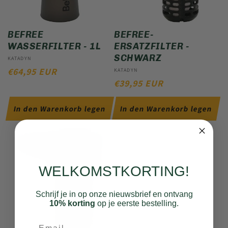
BEFREE
BEFREE-
WASSERFILTER - 1L
ERSATZFILTER -
SCHWARZ
Anbieter:
KATADYN
NORMALER
€64,95 EUR
Anbieter:
KATADYN
NORMALER
€39,95 EUR
PREIS
PREIS
In den Warenkorb legen
In den Warenkorb legen
WELKOMSTKORTING!
Schrijf je in op onze nieuwsbrief en ontvang
10% korting
op je eerste bestelling.