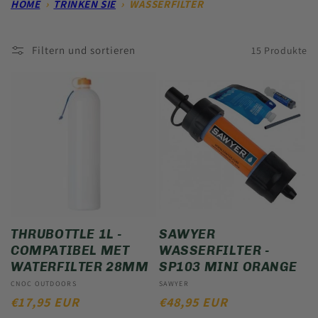
HOME
›
TRINKEN SIE
›
WASSERFILTER
I
Filtern und sortieren
15 Produkte
E
:
THRUBOTTLE 1L -
SAWYER
COMPATIBEL MET
WASSERFILTER -
WATERFILTER 28MM
SP103 MINI ORANGE
Anbieter:
CNOC OUTDOORS
Anbieter:
SAWYER
NORMALER
€17,95 EUR
NORMALER
€48,95 EUR