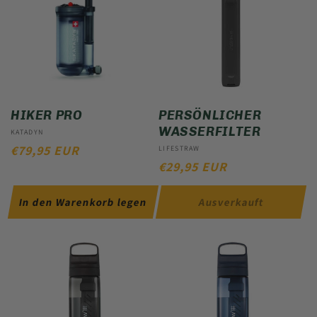
HIKER PRO
PERSÖNLICHER
WASSERFILTER
Anbieter:
KATADYN
NORMALER
€79,95 EUR
Anbieter:
LIFESTRAW
NORMALER
€29,95 EUR
PREIS
PREIS
In den Warenkorb legen
Ausverkauft