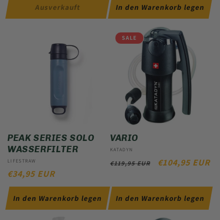
Ausverkauft
In den Warenkorb legen
SALE
PEAK SERIES SOLO
VARIO
WASSERFILTER
Anbieter:
KATADYN
NORMALER
VERKAUFSPRE
€104,95 EUR
Anbieter:
LIFESTRAW
€119,95 EUR
NORMALER
€34,95 EUR
PREIS
PREIS
In den Warenkorb legen
In den Warenkorb legen