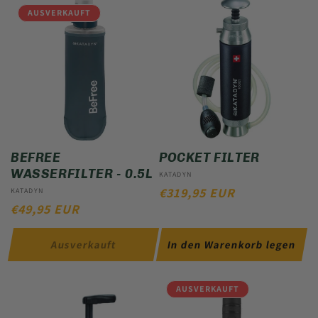
AUSVERKAUFT
BEFREE
POCKET FILTER
WASSERFILTER - 0.5L
Anbieter:
KATADYN
NORMALER
€319,95 EUR
Anbieter:
KATADYN
NORMALER
€49,95 EUR
PREIS
PREIS
Ausverkauft
In den Warenkorb legen
AUSVERKAUFT