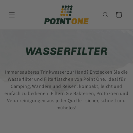
Direkt
zum
Inhalt
Warenkorb
K
WASSERFILTER
A
Immer sauberes Trinkwasser zur Hand? Entdecken Sie die
T
Wasserfilter und Filterflaschen von Point One. Ideal für
Camping, Wandern und Reisen: kompakt, leicht und
E
einfach zu bedienen. Filtern Sie Bakterien, Protozoen und
Verunreinigungen aus jeder Quelle - sicher, schnell und
G
mühelos!
O
R