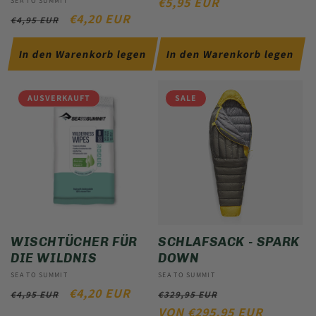
NORMALER
€5,95 EUR
Anbieter:
SEA TO SUMMIT
NORMALER
VERKAUFSPREIS
€4,20 EUR
PREIS
€4,95 EUR
PREIS
In den Warenkorb legen
In den Warenkorb legen
AUSVERKAUFT
SALE
WISCHTÜCHER FÜR
SCHLAFSACK - SPARK
DIE WILDNIS
DOWN
Anbieter:
SEA TO SUMMIT
Anbieter:
SEA TO SUMMIT
NORMALER
VERKAUFSPREIS
€4,20 EUR
NORMALER
VERKAUFSPRE
€4,95 EUR
€329,95 EUR
PREIS
PREIS
VON €295,95 EUR