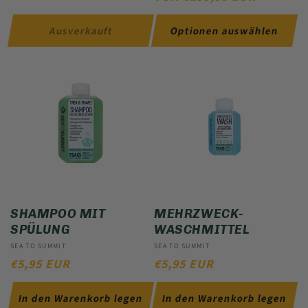
Ausverkauft
Optionen auswählen
SHAMPOO MIT
MEHRZWECK-
SPÜLUNG
WASCHMITTEL
Anbieter:
SEA TO SUMMIT
Anbieter:
SEA TO SUMMIT
NORMALER
€5,95 EUR
NORMALER
€5,95 EUR
PREIS
PREIS
In den Warenkorb legen
In den Warenkorb legen