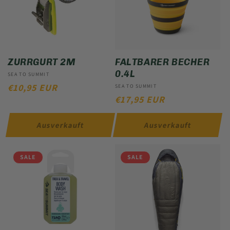
ZURRGURT 2M
FALTBARER BECHER
0.4L
Anbieter:
SEA TO SUMMIT
NORMALER
€10,95 EUR
Anbieter:
SEA TO SUMMIT
NORMALER
€17,95 EUR
PREIS
PREIS
Ausverkauft
Ausverkauft
SALE
SALE