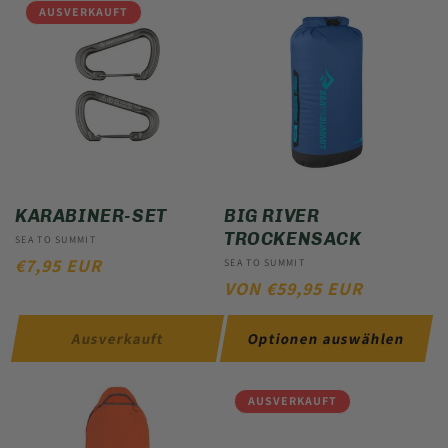
AUSVERKAUFT
KARABINER-SET
BIG RIVER
TROCKENSACK
Anbieter:
SEA TO SUMMIT
NORMALER
€7,95 EUR
Anbieter:
SEA TO SUMMIT
NORMALER
VON €59,95 EUR
PREIS
PREIS
Ausverkauft
Optionen auswählen
AUSVERKAUFT