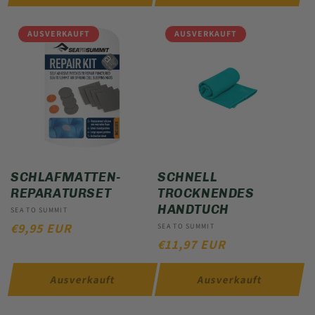
AUSVERKAUFT
AUSVERKAUFT
SCHLAFMATTEN-
SCHNELL
REPARATURSET
TROCKNENDES
HANDTUCH
Anbieter:
SEA TO SUMMIT
NORMALER
€9,95 EUR
Anbieter:
SEA TO SUMMIT
NORMALER
€11,97 EUR
PREIS
PREIS
Ausverkauft
Ausverkauft