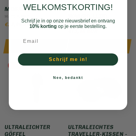
WELKOMSTKORTING!
MOSKITONETZ
ULTRALEICHTE
WÄSCHELEINE
Anbieter:
SEA TO SUMMIT
Schrijf je in op onze nieuwsbrief en ontvang
NORMALER
€18,95 EUR
Anbieter:
SEA TO SUMMIT
10% korting
op je eerste bestelling.
NORMALER
€12,95 EUR
PREIS
PREIS
Ausverkauft
In den Warenkorb legen
Schrijf me in!
AUSVERKAUFT
Nee, bedankt
ULTRALEICHTER
ULTRALEICHTES
GÖFFEL
TRAVELLER-KISSEN -