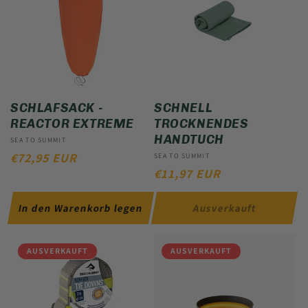
SCHLAFSACK -
SCHNELL
REACTOR EXTREME
TROCKNENDES
HANDTUCH
Anbieter:
SEA TO SUMMIT
NORMALER
€72,95 EUR
Anbieter:
SEA TO SUMMIT
NORMALER
€11,97 EUR
PREIS
PREIS
In den Warenkorb legen
Ausverkauft
AUSVERKAUFT
AUSVERKAUFT