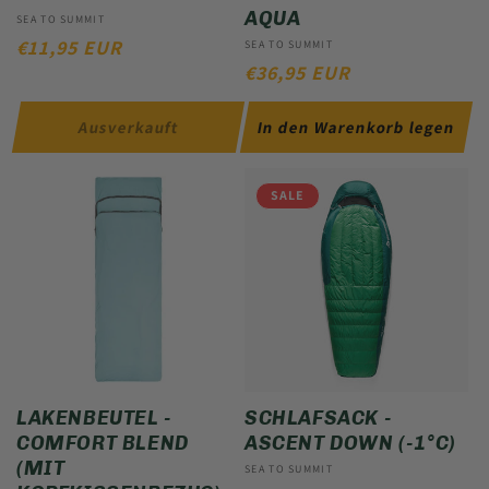
AQUA
Anbieter:
SEA TO SUMMIT
NORMALER
€11,95 EUR
Anbieter:
SEA TO SUMMIT
NORMALER
€36,95 EUR
PREIS
PREIS
Ausverkauft
In den Warenkorb legen
SALE
LAKENBEUTEL -
SCHLAFSACK -
COMFORT BLEND
ASCENT DOWN (-1°C)
(MIT
Anbieter:
SEA TO SUMMIT