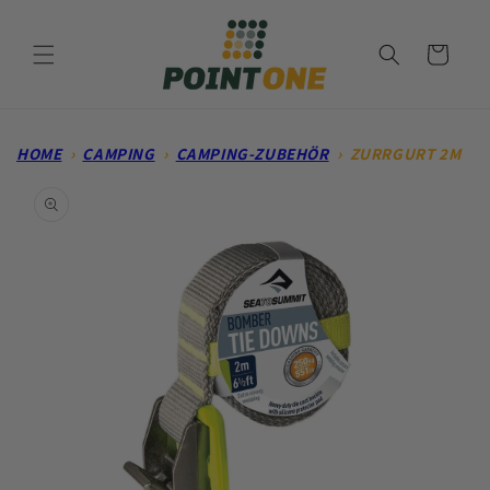
Direkt
zum
Inhalt
Warenkorb
HOME
›
CAMPING
›
CAMPING-ZUBEHÖR
›
ZURRGURT 2M
oduktinformationen
ringen