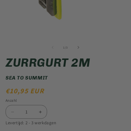
Medien
M
1
2
in
in
von
1
/
3
Modal
M
öffnen
öf
ZURRGURT 2M
SEA TO SUMMIT
NORMALER
€10,95 EUR
PREIS
Anzahl
Verringere
Erhöhe
die
die
Levertijd: 2 - 3 werkdagen
Menge
Menge