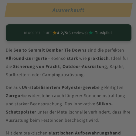
für
für
Zurrgurt
Zurrgurt
Ausverkauft
2m
2m
★
4.2/5
(6 reviews)
BEOORDEELD MET
Trustpilot
Die
Sea to Summit Bomber Tie Downs
sind die perfekten
Allround-Zurrgurte
- ebenso
stark
wie
praktisch
. Ideal für
die
Sicherung von Fracht
,
Outdoor-Ausrüstung
, Kajaks,
Surfbrettern oder Campingausrüstung.
Die aus
UV-stabilisiertem Polyestergewebe
gefertigten
Zurrgurte
widerstehen auch längerer Sonneneinstrahlung
und starker Beanspruchung. Das innovative
Silikon-
Schutzpolster
unter der Metallschnalle verhindert, dass Ihre
Ausrüstung beim Festbinden beschädigt wird.
Mit dem praktischen
elastischen Aufbewahrungsband