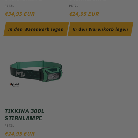
Anbieter:
PETZL
Anbieter:
PETZL
NORMALER
€34,95 EUR
NORMALER
€24,95 EUR
PREIS
PREIS
In den Warenkorb legen
In den Warenkorb legen
TIKKINA 300L
STIRNLAMPE
Anbieter:
PETZL
NORMALER
€24,95 EUR