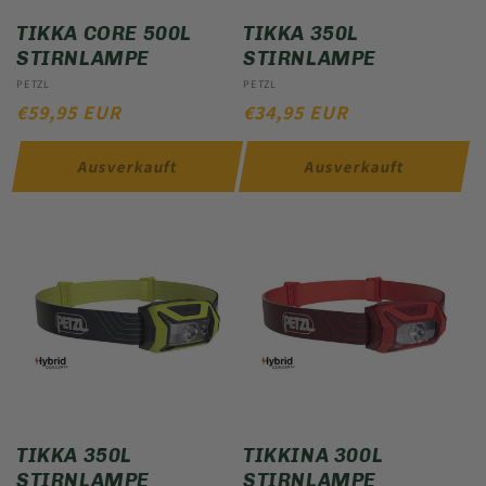
TIKKA CORE 500L
TIKKA 350L
STIRNLAMPE
STIRNLAMPE
Anbieter:
PETZL
Anbieter:
PETZL
NORMALER
€59,95 EUR
NORMALER
€34,95 EUR
PREIS
PREIS
Ausverkauft
Ausverkauft
TIKKA 350L
TIKKINA 300L
STIRNLAMPE
STIRNLAMPE